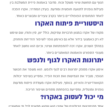
הגוף עם תחושת שיווי משקל וכוח. מדובר באמנות פיזית המשלבת בין
פעילות גופנית לתנועה חופשית ומודעת. בעידן המודרני, אקרו
הפכה
לאחד התחומים הפופולריים ביותר בקרב צעירים ומבוגרים כאחד.
היסטוריית פיתוח האקרו
מקורו של
אקרו במגוון תרבויות עתיקות, כולל יוון, סין והודו, שם שימש
לא רק כאמצעי בידור אלא גם כאימון גופני לשיפור הזריזות והחוזק.
במהלך השנים, אקרו זכה להתפתחות ושינוי, וכיום הוא נחשב לאחד
מענפי הספורט והאמנות המאתגרים ביותר.
יתרונות האקרו לגוף ולנפש
אימון
אקרו מספק יתרונות רבים לגוף ולנפש. הוא משפר את הכושר
הגופני, מגביר את הגמישות ואת הכוח הפיזי, ומסייע בשיפור יכולות
הקואורדינציה והאיזון. בנוסף, פעילות אקרו
מעודדת פיתוח מודעות
גופנית ומנטלית, ומסייעת בהפחתת מתחים ושיפור הריכוז.
מי יכול לעסוק באקרו?
אחד מהיתרונות הבולטים של
אקרו הוא שהוא מתאים לכל מי שמעוניין