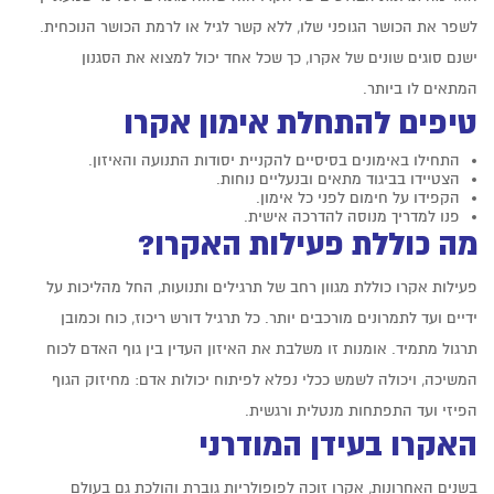
לשפר את הכושר הגופני שלו, ללא קשר לגיל או לרמת הכושר הנוכחית.
ישנם סוגים שונים של אקרו
, כך שכל אחד יכול למצוא את הסגנון
המתאים לו ביותר.
טיפים להתחלת אימון אקרו
התחילו באימונים בסיסיים להקניית יסודות התנועה והאיזון.
הצטיידו בביגוד מתאים ובנעליים נוחות.
הקפידו על חימום לפני כל אימון.
פנו למדריך מנוסה להדרכה אישית.
מה כוללת פעילות האקרו?
פעילות
אקרו
כוללת מגוון רחב של תרגילים ותנועות, החל מהליכות על
ידיים ועד לתמרונים מורכבים יותר. כל תרגיל דורש ריכוז, כוח וכמובן
תרגול מתמיד. אומנות זו משלבת את האיזון העדין בין גוף האדם לכוח
המשיכה, ויכולה לשמש ככלי נפלא לפיתוח יכולות אדם: מחיזוק הגוף
הפיזי ועד התפתחות מנטלית ורגשית.
האקרו בעידן המודרני
בשנים האחרונות,
אקרו זוכה לפופולריות גוברת והולכת גם בעולם