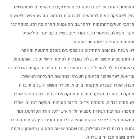
האומנות והתרבות. ישנם פסטיבלים ואירועים בינלאומיים שמוקדשים
כולו לאספקת במות למופעים ולטכניקות בתחום, מה שמאפשר לאנשים
מרחבי העולם להתנסות ולהתרשם מהאמנות המרהיבה הזו. בנוסף לכך,
אקרו משתלב באימוני כושר מודרניים, בשילוב עם
יוגה, פילאטיס
ותחומים נוספים באומנויות התנועה.
לא משנה אם אתם מתחילים או מבקיעים בעולם התנועה והאקרו,
התחום מציע אפשרויות בלתי מוגבלות לפיתוח אישי ופיזי. השתתפות
באימונים יכולה להוביל לשינוי מהותי באורח החיים, בהקניית הרגלי כושר
ובריאות לצד שיפור בביטחון העצמי ובתחושת ההצלחה האישית.
חברת אקרו המפרץ מתמחה בייבוא, מכירה והשכרה של ציוד בניין
מתקדם. החברה מציעה פתרונות מתקדמים לבנייה, כולל מגדלי אקרו
לעומסים כבדים, פיגומים ניידים, גדרות בטיחות ומעקות זמניים. אקרו
המפרץ מחויבת לשירות מקצועי וליווי אישי לכל אורך הפרויקט, תוך
התאמת הציוד לצרכי הלקוח ועמידה בלוחות זמנים. בין לקוחות החברה
נמנות חברות בנייה מובילות, מה שממחיש את המוניטין והאמון שזכתה
להם בשוק הבנייה בישראל.