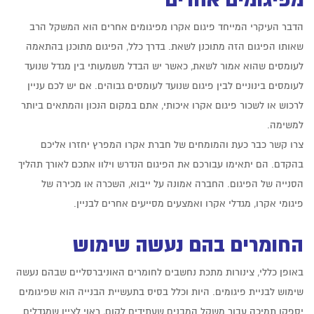
הדבר העיקרי המייחד פיגום אקרו מפיגומים אחרים הוא המשקל הרב
שאותו הפיגום הזה מתוכנן לשאת. בדרך כלל, הפיגום מתוכנן בהתאמה
לעומסים שהוא אמור לשאת, כאשר יש הבדל משמעותי בין מגדל שנועד
לעומסים בינוניים לבין פיגום שנועד לעומסים גבוהים. אם יש לכם עניין
לרכוש או לשכור פיגום אקרו איכותי, אתם במקום הנכון והמתאים ביותר
למשימה.
צרו קשר כבר כעת והמומחים של חברת אקרו המפרץ יחזרו אליכם
בהקדם. הם יתאימו עבורכם את הפיגום הנדרש וילוו אתכם לאורך תהליך
הסנייה של הפיגום. החברה אמונה על ייבוא, השכרה או מכירה של
פיגומי אקרו, מגדלי אקרו ואמצעים מסייעים אחרים לבניין.
החומרים בהם נעשה שימוש
באופן כללי, צינורות מתכת נחשבים לחומרים האוניברסליים שבהם נעשה
שימוש לבניית פיגומים. היות וכלל בסיס בתעשיית הבנייה הוא שפיגומים
יספקו תמיכה עבור משקל המבנים שעתידים לקום, ראוי לציין שמגדלים