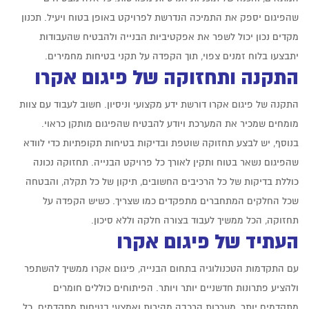
שהפיגום יספק את התמיכה הנדרשת לפרויקט באופן בטוח ויעיל. תכנון
מקדים נכון יכול לשפר את אפקטיביות הבנייה ולהבטיח שהעבודות
יתבצעו בלוח זמנים צפוי, תוך הקפדה על תקני בטיחות מחמירים.
התקנה ותחזוקה של פיגום אקרו
התקנה של
פיגום אקרו
דורשת ידע מקצועי וניסיון. חשוב לעבוד עם צוות
מומחים שמכיר את המערכת ויודע להבטיח שהפיגום מותקן כראוי.
בנוסף, יש לבצע תחזוקה שוטפת ובדיקות בטיחות תקופתיות כדי לוודא
שהפיגום נשאר בטוח ותקין לאורך כל פרויקט הבנייה. תחזוקה נכונה
כוללת בדיקות של כל הרכיבים החשובים, תיקון של כל תקלה, והבטחה
שכל החלקים המתחברים מתפקדים כמו שצריך. כשיש הקפדה על
תחזוקה, הכל ממשיך לעבוד בצורה חלקה וללא סיכון.
העתיד של פיגום אקרו
עם התקדמות הטכנולוגיה בתחום הבנייה,
פיגום אקרו ממשיך להשתפר
ולהציע פתרונות חדשניים יותר ויותר. הפיתוחים כוללים חומרים
מתקדמים יותר, מערכות הרכבה מהירות ואמצעי בטיחות מתקדמים. כל