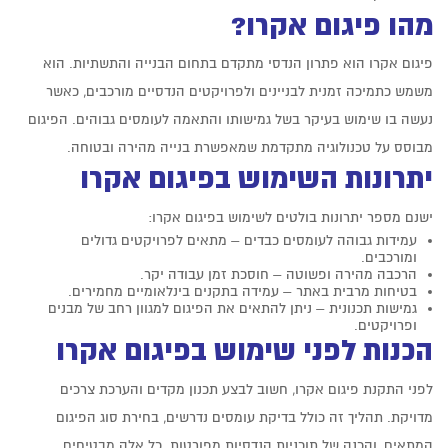
מהו פיגום אקרו?
פיגום אקרו
הוא פתרון הנדסי מתקדם בתחום הבנייה והתשתיות. הוא
משמש כתמיכה זמנית לבניינים ולפרויקטים הנדסיים מורכבים, כאשר
נעשה בו שימוש בעיקר בשל גמישותו והתאמה לעומסים גבוהים. הפיגום
מבוסס על טכנולוגיה מתקדמת שמאפשרת בנייה מהירה ובטוחה.
יתרונות השימוש בפיגום אקרו
ישנם מספר יתרונות בולטים לשימוש ב
פיגום אקרו
:
עמידות גבוהה לעומסים כבדים – מתאים לפרויקטים גדולים
ומורכבים.
הרכבה מהירה ופשוטה – חוסכת זמן עבודה יקר.
בטיחות מרבית באתר – עמידה בתקנים בינלאומיים מחמירים.
גמישות תכנונית – ניתן להתאים את הפיגום למגוון רחב של מבנים
ופרויקטים.
הכנות לפני שימוש בפיגום אקרו
לפני התקנת
פיגום אקרו
, חשוב לבצע תכנון מקדים והערכת צרכים
מדויקת. תהליך זה כולל בדיקת עומסים נדרשים, בחירת סוג הפיגום
המתאים, והכנה של תוכניות הנדסיות מפורטות. כל אלה מבטיחים