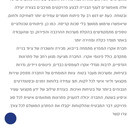
אלה מאפשרים לענף הבנייה לבצע פרויקטים מורכבים בצורה יעילה
ובטוחה. כעת יש דגש רב על פיתוח חומרים עמידים יותר לשחיקה ולחום,
שיאפשרו שימוש ממושך בלי סכנת קריסה. כמו כן, פיתוחים טכנולוגיים
נוספים מתמקודשים בהקלת מערכות ההרכבה והפירוק, כך שהעבודה
באתר תוגדר כקלה ומהירה יותר.
חברת אקרו המפרץ מתמחה בייבוא, מכירה והשכרה של ציוד בנייה
מתקדם, כולל פיגומי אקרו. החברה מציעה מגוון רחב של פתרונות
הנדסיים, לרבות מגדלי אקרו לעומסים כבדים, פיגומים ניידים, גדרות
בטיחות, ומערכות מעבר בטוח. צוות המומחים של החברה מספק שירות
מקצועי וליווי אישי לכל לקוח, תוך עמידה בלוחות זמנים ובסטנדרטים
הגבוהים ביותר של בטיחות ואיכות. בעזרת שילוב של ידע מקצועי עשיר
וניסיון בשטח, החברה יכולה להעניק פתרונות מותאמים אישית לכל סוג
פרויקט, דבר המבטיח שהלקוחות יקבלו את הפתרון המושלם לכל צורך.
צרו קשר