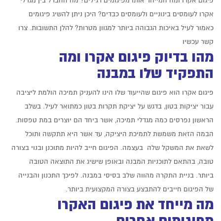
פיגום אקרו ומה המייחד אותו מפיגומים רגילים? מה ההבדל בין מגדלי
אקרו לעומסים בינוניים ולעומסים כבדים? היכן ניתן להשיג פיגומים
כאמור לעיל באיכות הגבוהה ביותר למגוון מטרות? להלן התשובות. צרו
קשר עכשיו
מהו בדיוק פיגום אקרו ומה
התפקיד שלו במבנה
פיגום אקרו הוא פיגום שהייעוד שלו הינו להעניק תמיכה הולמת ליציבה
עבור יציקות בטון, בדגש על יציקת תקרות בטון כמתואר לעיל. בשלב
הראשון נפרסים כמה מגדלי תמיכה, אשר ביחד הם יוצרים במת טפסות.
הבמה הזאת משמשת לתמיכת היציקה, עד אשר היא תתקשה ותוכל
לשאת את המשקל שלה בעצמה. הפיגום חייב להיות מתוכנן ובנוי בצורה
טובה, בהתאם לתוכניות המבנה ובאופן שישיג את התוצאה הטובה
ביותר. בניית התקרה מהווה שלב בסיסי במבנה. לפיכך התכנון והבנייה
של הפיגום חייבים להתבצע בצורה המקצועית ביותר.
מה מייחד את פיגום האקרו
מפיגומים אחרים