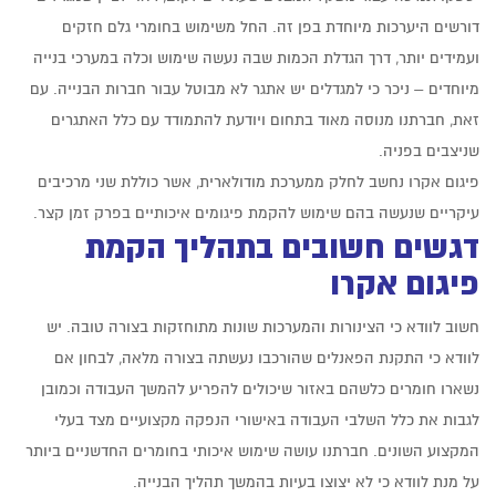
דורשים היערכות מיוחדת בפן זה. החל משימוש בחומרי גלם חזקים
ועמידים יותר, דרך הגדלת הכמות שבה נעשה שימוש וכלה במערכי בנייה
מיוחדים – ניכר כי למגדלים יש אתגר לא מבוטל עבור חברות הבנייה. עם
זאת, חברתנו מנוסה מאוד בתחום ויודעת להתמודד עם כלל האתגרים
שניצבים בפניה.
פיגום אקרו נחשב לחלק ממערכת מודולארית, אשר כוללת שני מרכיבים
עיקריים שנעשה בהם שימוש להקמת פיגומים איכותיים בפרק זמן קצר.
דגשים חשובים בתהליך הקמת
פיגום אקרו
חשוב לוודא כי הצינורות והמערכות שונות מתוחזקות בצורה טובה. יש
לוודא כי התקנת הפאנלים שהורכבו נעשתה בצורה מלאה, לבחון אם
נשארו חומרים כלשהם באזור שיכולים להפריע להמשך העבודה וכמובן
לגבות את כלל השלבי העבודה באישורי הנפקה מקצועיים מצד בעלי
המקצוע השונים. חברתנו עושה שימוש איכותי בחומרים החדשניים ביותר
על מנת לוודא כי לא יצוצו בעיות בהמשך תהליך הבנייה.