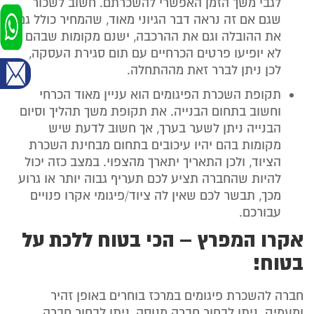
לגבי משך הזמן האפשרי להשכרתם. חשוב לשכור
שגם אם זה נראה דבר הגיוני מאוד, שהמחיר כולל גם
את ההובלה וגם את ההרכבה, ישנם מקומות שבהם
לא יופיעו פרטים הכרחיים עם תום סגירת העסקה,
לכן ניתן לברר זאת מההתחלה.
תקופת השכרת הפיגומים הוא עניין מאוד הכרחי
וחשוב בתחום הבנייה. את תקופת משך תהליך וסיום
הבנייה ניתן לשער בערך, אך חשוב לדעת שיש
מקומות בהם יהיו עיכובים בתחום מבחינת השכרת
הציוד, ולכן התאריך יתארך מהצפוי. במצב כזה יכול
להיות שהחברה תציע לכם תעריף גבוה יותר או גרוע
מכך, תבשר לכם שאין לה ציוד/פיגומי אקרו פנויים
עבורכם.
אקרו המפרץ – הכי בטוח ללכת על
בטוח!
חברה להשכרת פיגומים במרכז בוחרים באופן זהיר
ומעמיק. ניתן לבחור חברה מנוסה, ניתן לבחור חברה