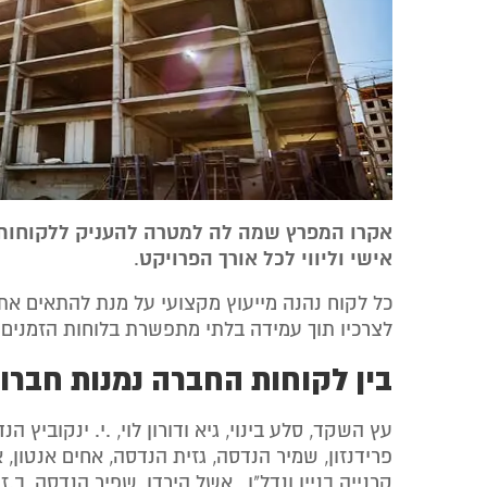
אקרו המפרץ שמה לה למטרה להעניק ללקוחותי
אישי וליווי לכל אורך הפרויקט
.
כל לקוח נהנה מייעוץ מקצועי על מנת להתאים את
לצרכיו תוך עמידה בלתי מתפשרת בלוחות הזמנים 
בין לקוחות החברה נמנות חברות 
עץ השקד, סלע בינוי, גיא ודורון לוי, .י. ינקוביץ הנד
פרידנזון, שמיר הנדסה, גזית הנדסה, אחים אנטון, או
קרנייה בניין ונדל"ן , אשל הירדן, שפיר הנדסה, ב.ז 